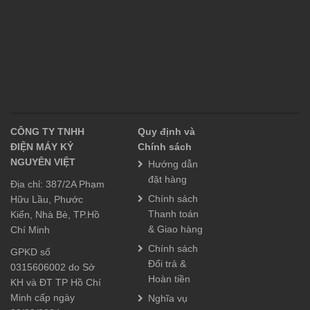
CÔNG TY TNHH
Quy định và
ĐIỆN MÁY KỶ
Chính sách
NGUYÊN VIỆT
Hướng dẫn
đặt hàng
Địa chỉ: 387/2A Phạm
Chính sách
Hữu Lầu, Phước
Thanh toán
Kiển, Nhà Bè, TP.Hồ
& Giao hàng
Chí Minh
Chính sách
GPKD số
Đổi trả &
0315606002 do Sở
Hoàn tiền
KH và ĐT TP Hồ Chí
Minh cấp ngày
Nghĩa vụ