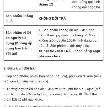
theo đúng qui định,
tháng 12
không đổi hoặc trả.
Sản phẩm không
KHÔNG ĐỔI TRẢ
bị lỗi
1. Sản phẩm không đủ điều kiện bảo
Sản phẩm bị lỗi
hành theo quy định của hãng. 2. Máy
do người sử
không giữ nguyên 100% hình dạng ban
dụng (Không áp
đầu. 3. Sản phẩm bị đứt dây điện.
dụng bảo hành,
=>
KHÔNG ĐỔI TRẢ, khách hàng chịu
đổi trả)
phí sửa chữa.
2. Điều kiện đổi trả:
​​- Hộp sản phẩm, phiếu bảo hành (nếu có), phụ kiện đi kèm (nếu
có), quà khuyến mãi (nếu có).
– Trường hợp thiếu các điều kiện trên: thu phí theo qui định (mỗi
món trừ tối đa 5% giá trị tổng hóa đơn). Ngoài ra, KHÔNG thu
thêm bất kỳ phí nào khác.
3. Bảo hành:
Theo thời gian bảo hành còn lại của nhà sản xuất.