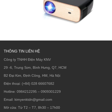
THÔNG TIN LIÊN HỆ
Công ty TNHH Điện Máy KNV
29 -6, Trung Sơn, Bình Hưng, Q7, HCM
B2 Đại Kim, Định Công, HM, Hà Nội
Điện thoại: (+84) 028 66607682
Hotline: 0984212295 – 0909301229
Email: kimyenktdn@gmail.com
Mở cửa: Từ T2 – T7, 8h30 – 17h00