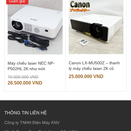
Giảm giá!
Canon LX-MU500Z – thanh
Máy chiếu laser NEC NP-
lý máy chiếu laser 2K cũ
P502HL 2K như mới
Giá
25.000.000
VND
70.000.000
VND
gốc
Giá
26.500.000
VND
là:
hiện
70.000.000 VND.
tại
là:
26.500.000 VND.
THÔNG TIN LIÊN HỆ
Công ty TNHH Điện Máy KNV