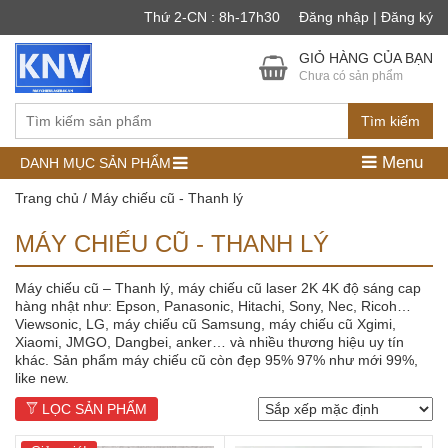
Thứ 2-CN : 8h-17h30
Đăng nhập | Đăng ký
GIỎ HÀNG CỦA BẠN
Chưa có sản phẩm
Tìm kiếm
Menu
DANH MỤC SẢN PHẨM
Trang chủ
/ Máy chiếu cũ - Thanh lý
MÁY CHIẾU CŨ - THANH LÝ
Máy chiếu cũ – Thanh lý, máy chiếu cũ laser 2K 4K độ sáng cap
hàng nhật như: Epson, Panasonic, Hitachi, Sony, Nec, Ricoh…
Viewsonic, LG, máy chiếu cũ Samsung, máy chiếu cũ Xgimi,
Xiaomi, JMGO, Dangbei, anker… và nhiều thương hiệu uy tín
khác. Sản phẩm máy chiếu cũ còn đẹp 95% 97% như mới 99%,
like new.
LỌC SẢN PHẨM