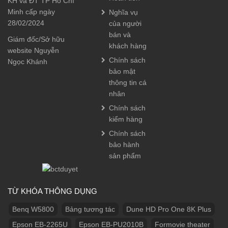
KH và ĐT TP Hồ Chí
Minh cấp ngày
Nghĩa vụ
28/02/2024
của người
bán và
Giám đốc/Sở hữu
khách hàng
website Nguyễn
Chính sách
Ngọc Khánh
bảo mật
thông tin cá
nhân
Chính sách
kiểm hàng
Chính sách
bảo hành
sản phẩm
TỪ KHÓA THÔNG DỤNG
Benq W5800
Bảng tương tác
Dune HD Pro One 8K Plus
Epson EB-2265U
Epson EB-PU2010B
Formovie theater