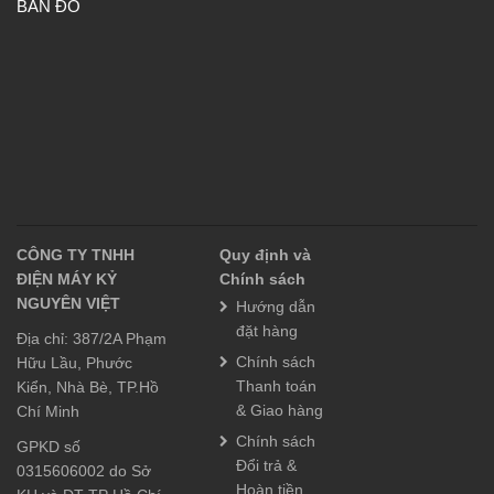
BẢN ĐỒ
CÔNG TY TNHH
Quy định và
ĐIỆN MÁY KỶ
Chính sách
NGUYÊN VIỆT
Hướng dẫn
đặt hàng
Địa chỉ: 387/2A Phạm
Chính sách
Hữu Lầu, Phước
Thanh toán
Kiển, Nhà Bè, TP.Hồ
& Giao hàng
Chí Minh
Chính sách
GPKD số
Đổi trả &
0315606002 do Sở
Hoàn tiền