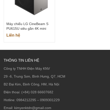
Máy chiếu LG CineBeam S
PU615U siêu gần 4K mini
Liên hệ
THÔNG TIN LIÊN HỆ
Công ty TNHH Điện Máy KNV
29 -6, Trung Sơn, Bình Hưng, Q7, HCM
B2 Đại Kim, Định Công, HM, Hà Nội
Điện thoại: (+84) 028 66607682
Hotline: 0984212295 – 0909301229
Email: kimyenktdn@gmail.com