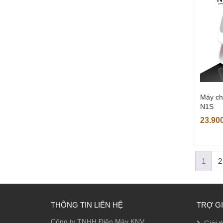
Máy ch
N1S
23.90
1
2
THÔNG TIN LIÊN HỆ
TRỢ G
Công ty TNHH Điện Máy KNV