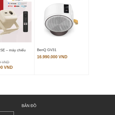
11.330.000 VND.
BenQ GV31
SE – máy chiếu
16.990.000
VND
Giá
0
VND
gốc
Giá
00
VND
là:
hiện
19.990.000 VND.
tại
là:
16.399.000 VND.
BẢN ĐỒ