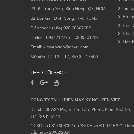
Giới t
Tin tứ
29 -6, Trung Sơn, Bình Hưng, Q7, HCM
Hỗ tr
B2 Đại Kim, Định Công, HM, Hà Nội
Hình 
Điện thoại: (+84) 028 66607682
Hình 
Hotline: 0984212295 – 0909301229
Liên 
Email: kimyenktdn@gmail.com
Mở cửa: Từ T2 – T7, 8h30 – 17h00
THEO DÕI SHOP
CÔNG TY TNHH ĐIỆN MÁY KỶ NGUYÊN VIỆT
Địa chỉ: 387/2A Phạm Hữu Lầu, Phước Kiển, Nhà Bè,
TP.Hồ Chí Minh
GPKD số 0315606002 do Sở KH và ĐT TP Hồ Chí Mi
cấp ngày 28/02/2024