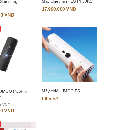
Máy chiếu mini LG PF50KS
 Samsung
2
17.990.000
VND
00
VND
Máy chiếu JMGO P5
 JMGO PicoFlix
x
Liên hệ
Giá
0
VND
gốc
Giá
00
VND
là:
hiện
15.000.000 VND.
tại
là: