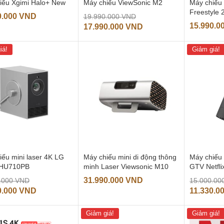
iếu Xgimi Halo+ New
Máy chiếu ViewSonic M2
Máy chiếu
Freestyle 
Giá
0.000
VND
19.990.000
VND
15.990.0
gốc
Giá
17.990.000
VND
là:
hiện
19.990.000 VND.
tại
iá!
Giảm giá!
là:
17.990.000 VND.
iếu mini laser 4K LG
Máy chiếu mini di động thông
Máy chiếu
HU710PB
minh Laser Viewsonic M10
GTV Netfli
Giá
31.990.000
VND
.000
VND
15.000.00
gốc
Giá
0.000
VND
11.330.0
là:
hiện
39.990.000 VND.
tại
Giảm giá!
Giảm giá!
là: