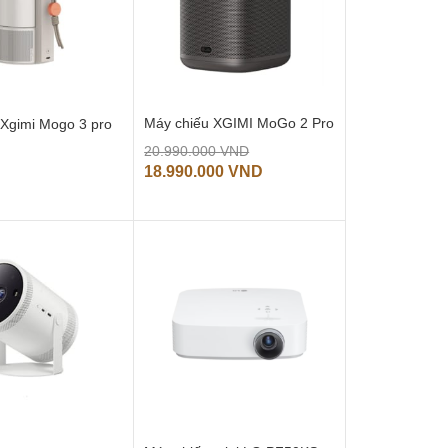
Máy chiếu XGIMI MoGo 2 Pro
 Xgimi Mogo 3 pro
Giá
20.990.000
VND
gốc
Giá
18.990.000
VND
là:
hiện
20.990.000 VND.
tại
là:
18.990.000 VND.