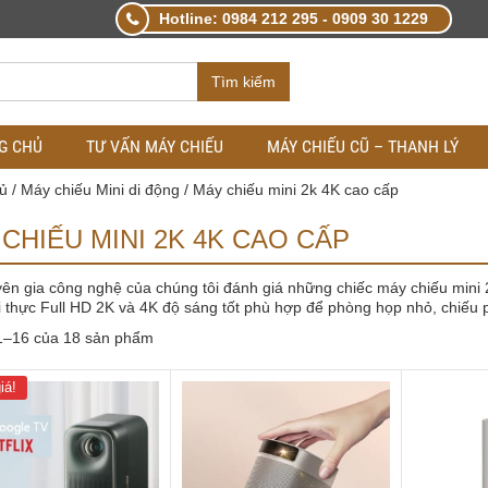
Hotline: 0984 212 295 - 0909 30 1229
Tìm kiếm
G CHỦ
TƯ VẤN MÁY CHIẾU
MÁY CHIẾU CŨ – THANH LÝ
ủ
/
Máy chiếu Mini di động
/ Máy chiếu mini 2k 4K cao cấp
CHIẾU MINI 2K 4K CAO CẤP
ên gia công nghệ của chúng tôi đánh giá những chiếc máy chiếu mini 2k
i thực Full HD 2K và 4K độ sáng tốt phù hợp để phòng họp nhỏ, chiếu p
 1–16 của 18 sản phẩm
iá!