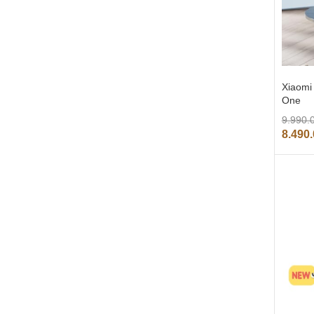
Xiaomi
One
9.990.
8.490