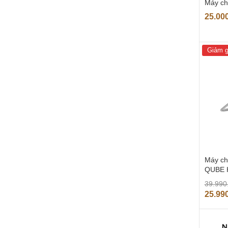
Máy ch
25.00
Giảm g
Máy ch
QUBE 
39.990
25.99