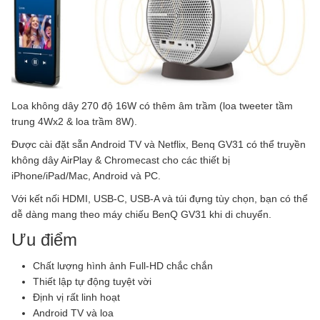
Loa không dây 270 độ 16W có thêm âm trầm (loa tweeter tầm
trung 4Wx2 & loa trầm 8W).
Được cài đặt sẵn Android TV và Netflix,
Benq GV31 có thể
truyền
không dây AirPlay & Chromecast cho các thiết bị
iPhone/iPad/Mac, Android và PC.
Với kết nối HDMI, USB-C, USB-A và túi đựng tùy chọn, bạn có thể
dễ dàng mang theo
máy chiếu BenQ GV31
khi di chuyển.
Ưu điểm
Chất lượng hình ảnh Full-HD chắc chắn
Thiết lập tự động tuyệt vời
Định vị rất linh hoạt
Android TV và loa