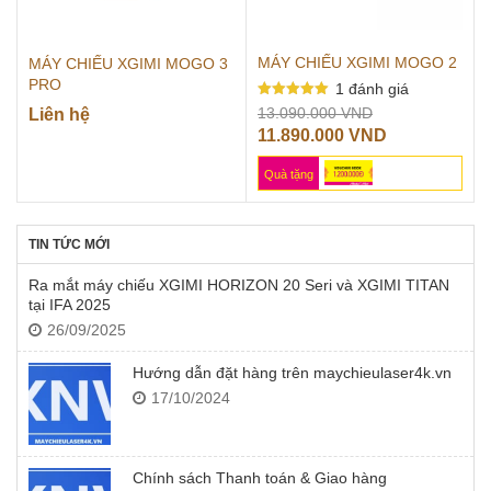
MÁY CHIẾU XGIMI MOGO 2
MÁY CHIẾU XGIMI MOGO 3
PRO
1
đánh giá
Được xếp
Giá
13.090.000
VND
Liên hệ
hạng
gốc
Giá
11.890.000
VND
5.00
5 sao
là:
hiện
Quà tặng
13.090.000 VN
tại
là:
11.890.000 
TIN TỨC MỚI
Ra mắt máy chiếu XGIMI HORIZON 20 Seri và XGIMI TITAN
tại IFA 2025
26/09/2025
Hướng dẫn đặt hàng trên maychieulaser4k.vn
17/10/2024
Chính sách Thanh toán & Giao hàng