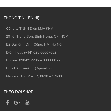
THÔNG TIN LIÊN HỆ
Công ty TNHH Điện Máy KNV
29 -6, Trung Sơn, Bình Hưng, Q7, HCM
B2 Đại Kim, Định Công, HM, Hà Nội
Điện thoại: (+84) 028 66607682
Hotline: 0984212295 – 0909301229
Email: kimyenktdn@gmail.com
Mở cửa: Từ T2 – T7, 8h30 – 17h00
THEO DÕI SHOP