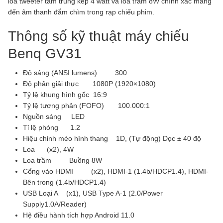
loa tweeter tầm trung kép 4 watt và loa trầm 8W chính xác mang
đến âm thanh đắm chìm trong rạp chiếu phim.
Thông số kỹ thuật máy chiếu
Benq GV31
Độ sáng (ANSI lumens) 300
Độ phân giải thực 1080P (1920×1080)
Tỷ lệ khung hình gốc 16:9
Tỷ lệ tương phản (FOFO) 100
.
000:1
Nguồn sáng LED
Tỉ lệ phóng 1.2
Hiệu chỉnh méo hình thang 1D, (Tự động) Dọc ± 40 độ
Loa (x2), 4W
Loa trầm Buồng 8W
Cổng vào HDMI (x2), HDMI-1 (1.4b/HDCP1.4), HDMI-
Bên trong (1.4b/HDCP1.4)
USB Loại A (x1), USB Type A-1 (2.0/Power
Supply1.0A/Reader)
Hệ điều hành tích hợp Android 11.0