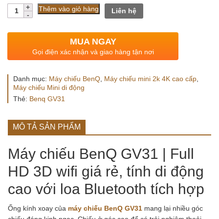
Số
Thêm vào giỏ hàng
Liên hệ
lượng
MUA NGAY
Gọi điện xác nhận và giao hàng tận nơi
Danh mục:
Máy chiếu BenQ
,
Máy chiếu mini 2k 4K cao cấp
,
Máy chiếu Mini di động
Thẻ:
Benq GV31
MÔ TẢ SẢN PHẨM
Máy chiếu BenQ GV31 | Full
HD 3D wifi giá rẻ, tính di động
cao với loa Bluetooth tích hợp
Ống kính xoay của
máy chiếu BenQ GV31
mang lại nhiều góc
chiếu đáng kinh ngạc. Chiếu ở góc cao để có trải nghiệm thoải