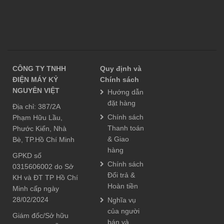
CÔNG TY TNHH
Quy định và
ĐIỆN MÁY KỶ
Chính sách
NGUYÊN VIỆT
Hướng dẫn
đặt hàng
Địa chỉ: 387/2A
Chính sách
Phạm Hữu Lầu,
Thanh toán
Phước Kiển, Nhà
& Giao
Bè, TP.Hồ Chí Minh
hàng
GPKD số
Chính sách
0315606002 do Sở
Đổi trả &
KH và ĐT TP Hồ Chí
Hoàn tiền
Minh cấp ngày
28/02/2024
Nghĩa vụ
của người
Giám đốc/Sở hữu
bán và