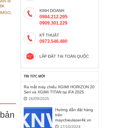
ini di
 8K
KINH DOANH
 JMGO
,
0984.212.295
0909.301.229
KỸ THUẬT
0973.546.480
LẮP ĐẶT TẠI TOÀN QUỐC
TIN TỨC MỚI
Ra mắt máy chiếu XGIMI HORIZON 20
Seri và XGIMI TITAN tại IFA 2025
26/09/2025
Hướng dẫn đặt hàng
 bản
trên
maychieulaser4k.vn
17/10/2024