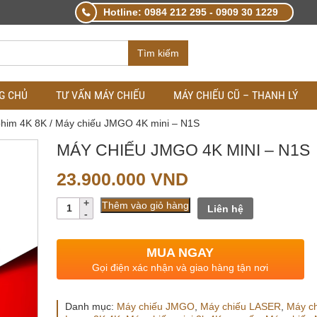
Hotline: 0984 212 295 - 0909 30 1229
Tìm kiếm
G CHỦ
TƯ VẤN MÁY CHIẾU
MÁY CHIẾU CŨ – THANH LÝ
phim 4K 8K
/ Máy chiếu JMGO 4K mini – N1S
MÁY CHIẾU JMGO 4K MINI – N1S
23.900.000
VND
Số
Thêm vào giỏ hàng
Liên hệ
lượng
MUA NGAY
Gọi điện xác nhận và giao hàng tận nơi
Danh mục:
Máy chiếu JMGO
,
Máy chiếu LASER
,
Máy ch