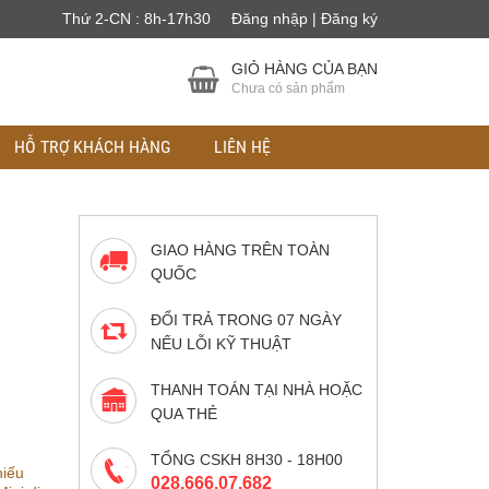
Thứ 2-CN : 8h-17h30
Đăng nhập | Đăng ký
GIỎ HÀNG CỦA BẠN
Chưa có sản phẩm
HỖ TRỢ KHÁCH HÀNG
LIÊN HỆ
GIAO HÀNG TRÊN TOÀN
QUỐC
ĐỔI TRẢ TRONG 07 NGÀY
NẾU LỖI KỸ THUẬT
THANH TOÁN TẠI NHÀ HOẶC
QUA THẺ
TỔNG CSKH 8H30 - 18H00
iếu
028.666.07.682