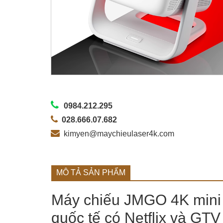
0984.212.295
028.666.07.682
kimyen@maychieulaser4k.com
MÔ TẢ SẢN PHẨM
Máy chiếu JMGO 4K mini 
quốc tế có Netflix và GTV