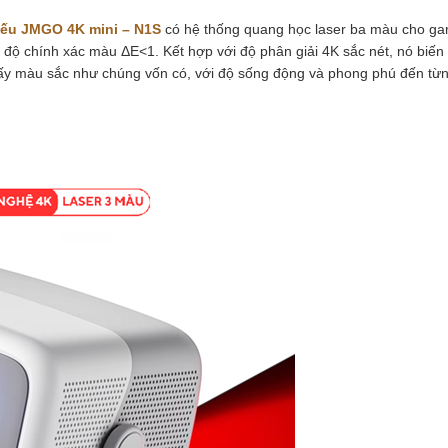
iếu JMGO 4K mini – N1S
có hệ thống quang học laser ba màu cho g
à độ chính xác màu ΔE<1. Kết hợp với độ phân giải 4K sắc nét, nó biến
ấy màu sắc như chúng vốn có, với độ sống động và phong phú đến từng