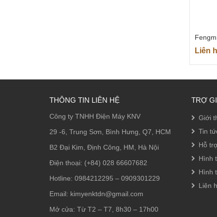
Fengmi
Liên 
THÔNG TIN LIÊN HỆ
TRỢ G
Công ty TNHH Điện Máy KNV
Giới t
Tin tứ
29 -6, Trung Sơn, Bình Hưng, Q7, HCM
Hỗ tr
B2 Đại Kim, Định Công, HM, Hà Nội
Hình 
Điện thoại: (+84) 028 66607682
Hình 
Hotline: 0984212295 – 0909301229
Liên 
Email: kimyenktdn@gmail.com
Mở cửa: Từ T2 – T7, 8h30 – 17h00