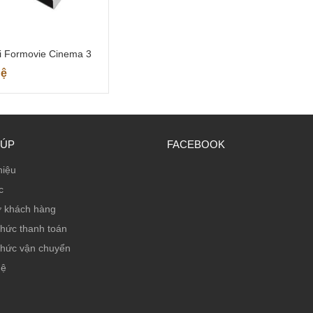
 Formovie Cinema 3
hệ
IÚP
FACEBOOK
hiệu
c
ợ khách hàng
thức thanh toán
thức vận chuyển
hệ