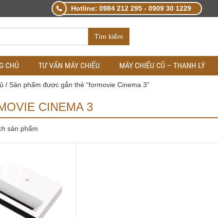
Hotline: 0984 212 295 - 0909 30 1229
Tìm kiếm
G CHỦ
TƯ VẤN MÁY CHIẾU
MÁY CHIẾU CŨ – THANH LÝ
ủ
/ Sản phẩm được gắn thẻ “formovie Cinema 3”
MOVIE CINEMA 3
ch sản phẩm