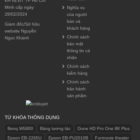
KH và ĐT TP Hồ Chí
Minh cấp ngày
Nghĩa vụ
28/02/2024
của người
bán và
Giám đốc/Sở hữu
khách hàng
website Nguyễn
Chính sách
Ngọc Khánh
bảo mật
thông tin cá
nhân
Chính sách
kiểm hàng
Chính sách
bảo hành
sản phẩm
TỪ KHÓA THÔNG DỤNG
Benq W5800
Bảng tương tác
Dune HD Pro One 8K Plus
Epson EB-2265U
Epson EB-PU2010B
Formovie theater