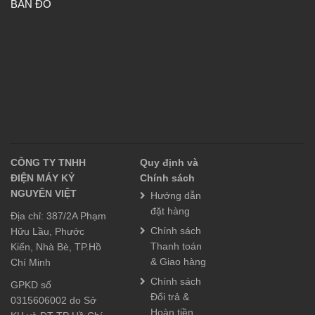
BẢN ĐỒ
CÔNG TY TNHH
Quy định và
ĐIỆN MÁY KỶ
Chính sách
NGUYÊN VIỆT
Hướng dẫn
đặt hàng
Địa chỉ: 387/2A Phạm
Chính sách
Hữu Lầu, Phước
Thanh toán
Kiển, Nhà Bè, TP.Hồ
& Giao hàng
Chí Minh
Chính sách
GPKD số
Đổi trả &
0315606002 do Sở
Hoàn tiền