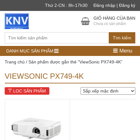
Thứ 2-CN : 8h-17h30
Đăng nhập | Đăng ký
GIỎ HÀNG CỦA BẠN
Chưa có sản phẩm
Tìm kiếm
Menu
DANH MỤC SẢN PHẨM
Trang chủ
/ Sản phẩm được gắn thẻ “ViewSonic PX749-4K”
VIEWSONIC PX749-4K
LỌC SẢN PHẨM