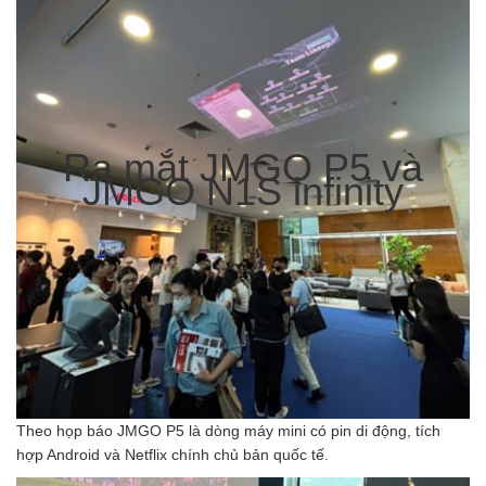
Ra mắt JMGO P5 và
JMGO N1S infinity
Theo họp báo JMGO P5 là dòng máy mini có pin di động, tích
hợp Android và Netflix chính chủ bản quốc tế.