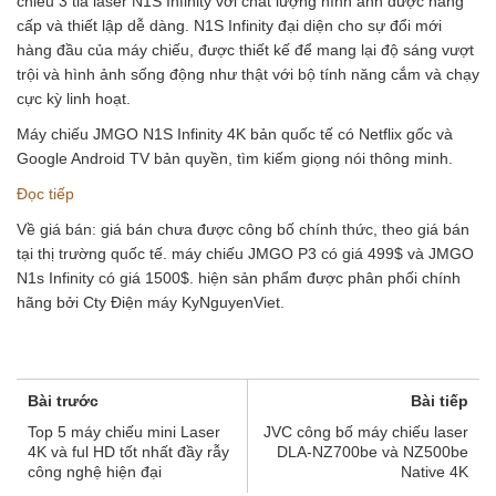
chiếu 3 tia laser N1S Infinity với chất lượng hình ảnh được nâng
cấp và thiết lập dễ dàng. N1S Infinity đại diện cho sự đổi mới
hàng đầu của máy chiếu, được thiết kế để mang lại độ sáng vượt
trội và hình ảnh sống động như thật với bộ tính năng cắm và chạy
cực kỳ linh hoạt.
Máy chiếu JMGO N1S Infinity 4K bản quốc tế có Netflix gốc và
Google Android TV bản quyền, tìm kiếm giọng nói thông minh.
Đọc tiếp
Về giá bán: giá bán chưa được công bố chính thức, theo giá bán
tại thị trường quốc tế. máy chiếu JMGO P3 có giá 499$ và JMGO
N1s Infinity có giá 1500$. hiện sản phẩm được phân phối chính
hãng bởi Cty Điện máy KyNguyenViet.
Bài trước
Bài tiếp
Top 5 máy chiếu mini Laser
JVC công bố máy chiếu laser
4K và ful HD tốt nhất đầy rẫy
DLA-NZ700be và NZ500be
công nghệ hiện đại
Native 4K