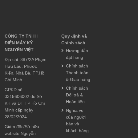
CÔNG TY TNHH
Quy định và
ĐIỆN MÁY KỶ
Chính sách
NGUYÊN VIỆT
Hướng dẫn
đặt hàng
Địa chỉ: 387/2A Phạm
Chính sách
Hữu Lầu, Phước
Thanh toán
Kiển, Nhà Bè, TP.Hồ
& Giao hàng
Chí Minh
Chính sách
GPKD số
Đổi trả &
0315606002 do Sở
Hoàn tiền
KH và ĐT TP Hồ Chí
Minh cấp ngày
Nghĩa vụ
28/02/2024
của người
bán và
Giám đốc/Sở hữu
khách hàng
website Nguyễn