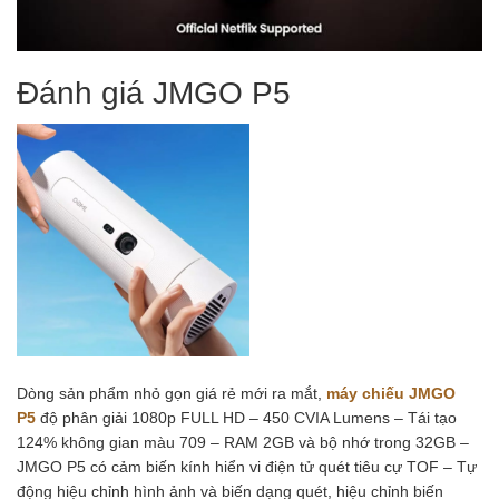
Đánh giá JMGO P5
Dòng sản phẩm nhỏ gọn giá rẻ mới ra mắt,
máy chiếu JMGO
P5
độ phân giải 1080p FULL HD – 450 CVIA Lumens – Tái tạo
124% không gian màu 709 – RAM 2GB và bộ nhớ trong 32GB –
JMGO P5 có cảm biến kính hiển vi điện tử quét tiêu cự TOF – Tự
động hiệu chỉnh hình ảnh và biến dạng quét, hiệu chỉnh biến