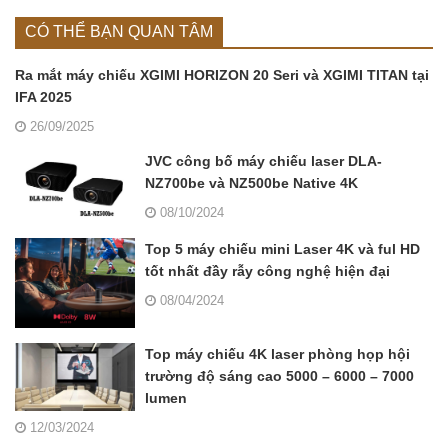
CÓ THỂ BẠN QUAN TÂM
Ra mắt máy chiếu XGIMI HORIZON 20 Seri và XGIMI TITAN tại
IFA 2025
26/09/2025
JVC công bố máy chiếu laser DLA-
NZ700be và NZ500be Native 4K
08/10/2024
Top 5 máy chiếu mini Laser 4K và ful HD
tốt nhất đầy rẫy công nghệ hiện đại
08/04/2024
Top máy chiếu 4K laser phòng họp hội
trường độ sáng cao 5000 – 6000 – 7000
lumen
12/03/2024