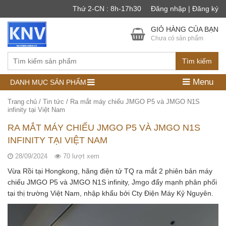
Thứ 2-CN : 8h-17h30
Đăng nhập | Đăng ký
GIỎ HÀNG CỦA BẠN
Chưa có sản phẩm
Tìm kiếm
Menu
DANH MỤC SẢN PHẨM
Trang chủ
/
Tin tức
/
Ra mắt máy chiếu JMGO P5 và JMGO N1S
infinity tại Việt Nam
RA MẮT MÁY CHIẾU JMGO P5 VÀ JMGO N1S
INFINITY TẠI VIỆT NAM
28/09/2024
70 lượt xem
Vừa Rồi tại Hongkong, hãng điện tử TQ ra mắt 2 phiên bản máy
chiếu JMGO P5 và JMGO N1S infinity, Jmgo đẩy mạnh phân phối
tại thị trường Việt Nam, nhập khẩu bởi Cty Điện Máy Kỷ Nguyên.