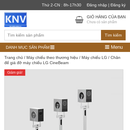
Thứ 2-CN : 8h-17h30
Đăng nhập | Đăng ký
GIỎ HÀNG CỦA BẠN
Chưa có sản phẩm
Tìm kiếm
Menu
DANH MỤC SẢN PHẨM
Trang chủ
/
Máy chiếu theo thương hiệu
/
Máy chiếu LG
/ Chân
đế giá đỡ máy chiếu LG CineBeam
Giảm giá!