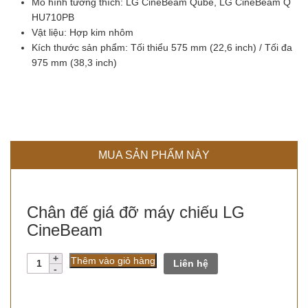
Mô hình tương thích: LG CineBeam Qube, LG CineBeam Q
HU710PB
Vật liệu: Hợp kim nhôm
Kích thước sản phẩm: Tối thiểu 575 mm (22,6 inch) / Tối đa
975 mm (38,3 inch)
MUA SẢN PHẨM NÀY
Chân đế giá đỡ máy chiếu LG
CineBeam
Số
Thêm vào giỏ hàng
Liên hệ
lượng