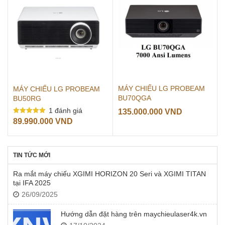
MÁY CHIẾU LG PROBEAM
MÁY CHIẾU LG PROBEAM
BU70QGA
BU50RG
1
đánh giá
135.000.000
VND
Được xếp
89.990.000
VND
hạng
5.00
5 sao
TIN TỨC MỚI
Ra mắt máy chiếu XGIMI HORIZON 20 Seri và XGIMI TITAN
tại IFA 2025
26/09/2025
Hướng dẫn đặt hàng trên maychieulaser4k.vn