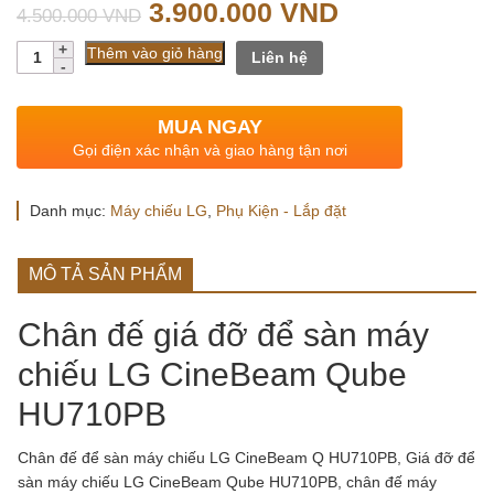
Giá
Giá
3.900.000
VND
4.500.000
VND
gốc
hiện
Số
Thêm vào giỏ hàng
Liên hệ
lượng
là:
tại
4.500.000 VND.
là:
MUA NGAY
3.900.000 V
Gọi điện xác nhận và giao hàng tận nơi
Danh mục:
Máy chiếu LG
,
Phụ Kiện - Lắp đặt
MÔ TẢ SẢN PHẨM
Chân đế giá đỡ để sàn máy
chiếu LG CineBeam Qube
HU710PB
Chân đế để sàn máy chiếu LG CineBeam Q HU710PB, Giá đỡ để
sàn máy chiếu LG CineBeam Qube HU710PB, chân đế máy