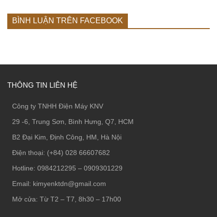
BÌNH LUẬN TRÊN FACEBOOK
THÔNG TIN LIÊN HỆ
Công ty TNHH Điện Máy KNV
29 -6, Trung Sơn, Bình Hưng, Q7, HCM
B2 Đại Kim, Định Công, HM, Hà Nội
Điện thoại: (+84) 028 66607682
Hotline: 0984212295 – 0909301229
Email: kimyenktdn@gmail.com
Mở cửa: Từ T2 – T7, 8h30 – 17h00