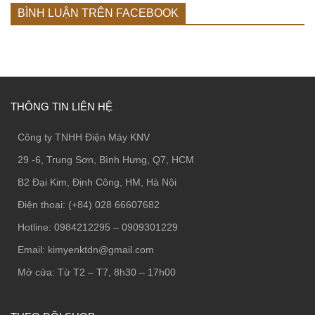
BÌNH LUẬN TRÊN FACEBOOK
THÔNG TIN LIÊN HỆ
Công ty TNHH Điện Máy KNV
29 -6, Trung Sơn, Bình Hưng, Q7, HCM
B2 Đại Kim, Định Công, HM, Hà Nội
Điện thoại: (+84) 028 66607682
Hotline: 0984212295 – 0909301229
Email: kimyenktdn@gmail.com
Mở cửa: Từ T2 – T7, 8h30 – 17h00