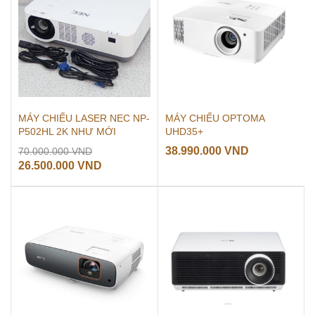
MÁY CHIẾU LASER NEC NP-
MÁY CHIẾU OPTOMA
P502HL 2K NHƯ MỚI
UHD35+
Giá
38.990.000
VND
70.000.000
VND
gốc
Giá
26.500.000
VND
là:
hiện
70.000.000 VND.
tại
là:
26.500.000 VND.