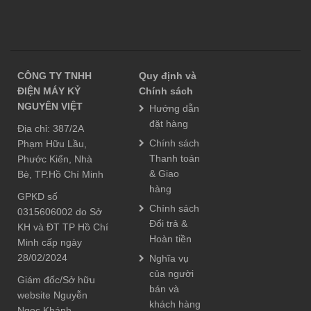
CÔNG TY TNHH
Quy định và
ĐIỆN MÁY KỶ
Chính sách
NGUYÊN VIỆT
Hướng dẫn
đặt hàng
Địa chỉ: 387/2A
Chính sách
Phạm Hữu Lầu,
Thanh toán
Phước Kiển, Nhà
& Giao
Bè, TP.Hồ Chí Minh
hàng
GPKD số
Chính sách
0315606002 do Sở
Đổi trả &
KH và ĐT TP Hồ Chí
Hoàn tiền
Minh cấp ngày
28/02/2024
Nghĩa vụ
của người
Giám đốc/Sở hữu
bán và
website Nguyễn
khách hàng
Ngọc Khánh