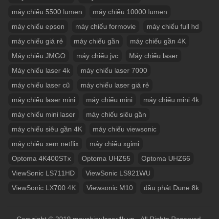
máy chiếu 5500 lumen
máy chiếu 10000 lumen
máy chiếu epson
máy chiếu formovie
máy chiếu full hd
máy chiếu giá rẻ
máy chiếu gần
máy chiếu gần 4K
Máy chiếu JMGO
máy chiếu jvc
Máy chiếu laser
Máy chiếu laser 4k
máy chiếu laser 7000
máy chiếu laser cũ
máy chiếu laser giá rẻ
máy chiếu laser mini
máy chiếu mini
máy chiếu mini 4k
máy chiếu mini laser
máy chiếu siêu gần
máy chiếu siêu gần 4K
máy chiếu viewsonic
máy chiếu xem netflix
máy chiếu xgimi
Optoma 4K400STx
Optoma UHZ55
Optoma UHZ66
ViewSonic LS711HD
ViewSonic LS921WU
ViewSonic LX700 4K
Viewsonic M10
đầu phát Dune 8k
Copyright © 2019 maychieulaser4k.vn - All Rights Reserved.