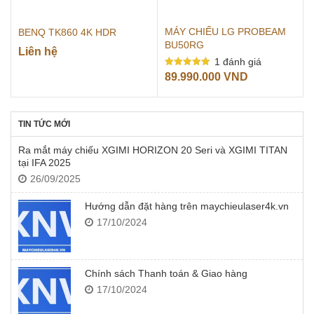
MÁY CHIẾU LG PROBEAM
BENQ TK860 4K HDR
BU50RG
Liên hệ
1
đánh giá
Được xếp
89.990.000
VND
hạng
5.00
5 sao
TIN TỨC MỚI
Ra mắt máy chiếu XGIMI HORIZON 20 Seri và XGIMI TITAN
tại IFA 2025
26/09/2025
Hướng dẫn đặt hàng trên maychieulaser4k.vn
17/10/2024
Chính sách Thanh toán & Giao hàng
17/10/2024