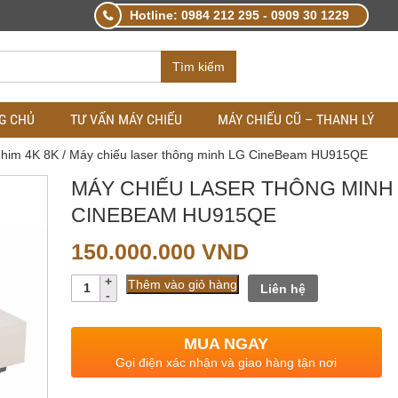
Hotline: 0984 212 295 - 0909 30 1229
Tìm kiếm
G CHỦ
TƯ VẤN MÁY CHIẾU
MÁY CHIẾU CŨ – THANH LÝ
phim 4K 8K
/ Máy chiếu laser thông minh LG CineBeam HU915QE
MÁY CHIẾU LASER THÔNG MINH
CINEBEAM HU915QE
150.000.000
VND
Số
Thêm vào giỏ hàng
Liên hệ
lượng
MUA NGAY
Gọi điện xác nhận và giao hàng tận nơi