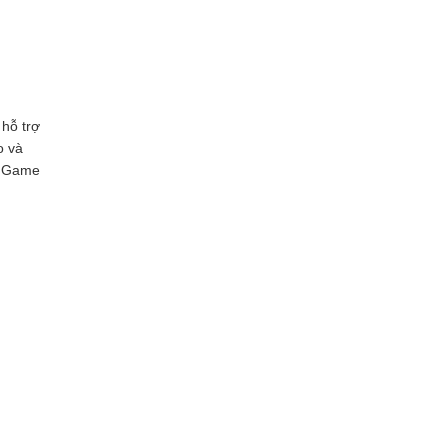
 hỗ trợ
o và
4 Game