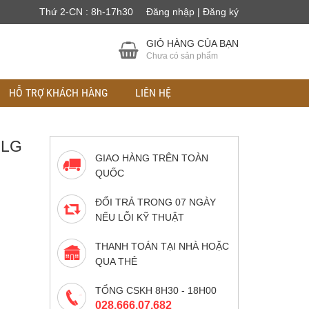
Thứ 2-CN : 8h-17h30
Đăng nhập | Đăng ký
GIỎ HÀNG CỦA BẠN
Chưa có sản phẩm
HỖ TRỢ KHÁCH HÀNG
LIÊN HỆ
 LG
GIAO HÀNG TRÊN TOÀN
QUỐC
ĐỔI TRẢ TRONG 07 NGÀY
NẾU LỖI KỸ THUẬT
THANH TOÁN TẠI NHÀ HOẶC
QUA THẺ
TỔNG CSKH 8H30 - 18H00
028.666.07.682