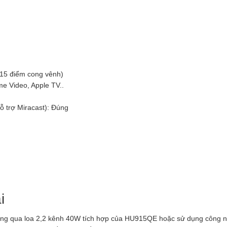
/15 điểm cong vênh)
e Video, Apple TV..
hỗ trợ Miracast): Đúng
i
hông qua loa 2,2 kênh 40W tích hợp của HU915QE hoặc sử dụng công 