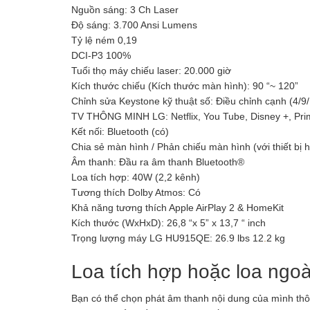
Nguồn sáng: 3 Ch Laser
Độ sáng: 3.700 Ansi Lumens
Tỷ lệ ném 0,19
DCI-P3 100%
Tuổi thọ máy chiếu laser: 20.000 giờ
Kích thước chiếu (Kích thước màn hình): 90 “~ 120”
Chỉnh sửa Keystone kỹ thuật số: Điều chỉnh cạnh (4/9
TV THÔNG MINH LG: Netflix, You Tube, Disney +, Prim
Kết nối: Bluetooth (có)
Chia sẻ màn hình / Phản chiếu màn hình (với thiết bị 
Âm thanh: Đầu ra âm thanh Bluetooth®
Loa tích hợp: 40W (2,2 kênh)
Tương thích Dolby Atmos: Có
Khả năng tương thích Apple AirPlay 2 & HomeKit
Kích thước (WxHxD): 26,8 “x 5” x 13,7 “ inch
Trọng lượng máy LG HU915QE: 26.9 lbs 12
.
2 kg
Loa tích hợp hoặc loa ngoà
Bạn có thể chọn phát âm thanh nội dung của mình t