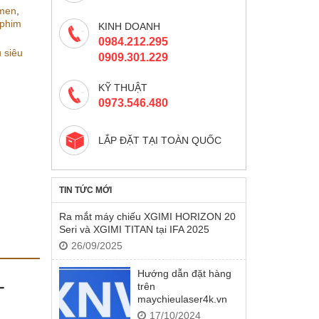
umen
,
 phim
KINH DOANH
0984.212.295
 siêu
0909.301.229
KỸ THUẬT
0973.546.480
LẮP ĐẶT TẠI TOÀN QUỐC
TIN TỨC MỚI
Ra mắt máy chiếu XGIMI HORIZON 20
Seri và XGIMI TITAN tại IFA 2025
26/09/2025
Hướng dẫn đặt hàng
-
trên
maychieulaser4k.vn
17/10/2024