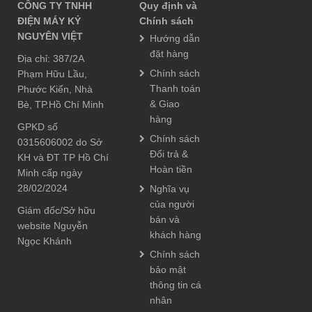
CÔNG TY TNHH
Quy định và
ĐIỆN MÁY KỶ
Chính sách
NGUYÊN VIỆT
Hướng dẫn
đặt hàng
Địa chỉ: 387/2A
Chính sách
Phạm Hữu Lầu,
Thanh toán
Phước Kiển, Nhà
& Giao
Bè, TP.Hồ Chí Minh
hàng
GPKD số
Chính sách
0315606002 do Sở
Đổi trả &
KH và ĐT TP Hồ Chí
Hoàn tiền
Minh cấp ngày
28/02/2024
Nghĩa vụ
của người
Giám đốc/Sở hữu
bán và
website Nguyễn
khách hàng
Ngọc Khánh
Chính sách
bảo mật
thông tin cá
nhân