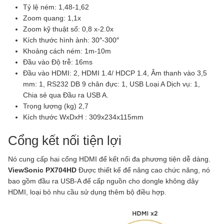
Tỷ lệ ném: 1,48-1,62
Zoom quang: 1,1x
Zoom kỹ thuật số: 0,8 x-2.0x
Kích thước hình ảnh: 30″-300″
Khoảng cách ném: 1m-10m
Đầu vào Độ trễ: 16ms
Đầu vào HDMI: 2, HDMI 1.4/ HDCP 1.4, Âm thanh vào 3,5
mm: 1, RS232 DB 9 chân đực: 1, USB Loại A Dịch vụ: 1,
Chia sẻ qua Đầu ra USB A.
Trọng lượng (kg) 2,7
Kích thước WxDxH : 309x234x115mm
Cổng kết nối tiện lợi
Nó cung cấp hai cổng HDMI để kết nối đa phương tiện dễ dàng.
ViewSonic PX704HD
Được thiết kế để nâng cao chức năng, nó
bao gồm đầu ra USB-A để cấp nguồn cho dongle không dây
HDMI, loại bỏ nhu cầu sử dụng thêm bộ điều hợp.