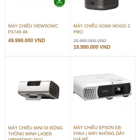
MÁY CHIẾU VIEWSONIC
MÁY CHIẾU XGIMI MOGO 2
PX749 4K
PRO
Giá
49.990.000
VND
20.990.000
VND
gốc
Giá
18.990.000
VND
là:
hiện
20.990.000 VN
tại
là:
18.990.000 
MÁY CHIẾU EPSON EB-
MÁY CHIẾU MINI DI ĐỘNG
FH54 | WIFI KHÔNG DÂY
THÔNG MINH LASER
GIÁ RẺ
VIEWSONIC M10