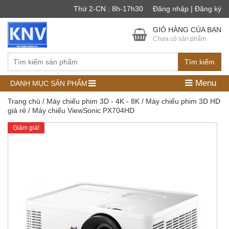
Thứ 2-CN : 8h-17h30
Đăng nhập | Đăng ký
GIỎ HÀNG CỦA BẠN
Chưa có sản phẩm
Tìm kiếm
Menu
DANH MỤC SẢN PHẨM
Trang chủ
/
Máy chiếu phim 3D - 4K - 8K
/
Máy chiếu phim 3D HD
giá rẻ
/ Máy chiếu ViewSonic PX704HD
Giảm giá!