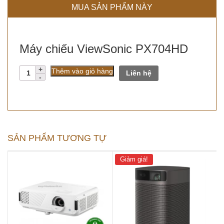
MUA SẢN PHẨM NÀY
Máy chiếu ViewSonic PX704HD
Số
Thêm vào giỏ hàng
Liên hệ
lượng
SẢN PHẨM TƯƠNG TỰ
Giảm giá!