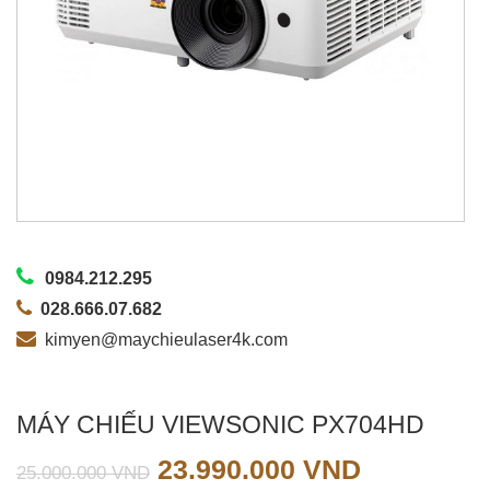
0984.212.295
028.666.07.682
kimyen@maychieulaser4k.com
MÁY CHIẾU VIEWSONIC PX704HD
Giá
Giá
23.990.000
VND
25.000.000
VND