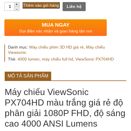
gốc
hiện
Số
Thêm vào giỏ hàng
Liên hệ
lượng
là:
tại
25.000.000 VND.
là:
MUA NGAY
23.990.00
Gọi điện xác nhận và giao hàng tận nơi
Danh mục:
Máy chiếu phim 3D HD giá rẻ
,
Máy chiếu
Viewsonic
Thẻ:
4000 lumen
,
máy chiếu full hd
,
ViewSonic PX704HD
MÔ TẢ SẢN PHẨM
Máy chiếu ViewSonic
PX704HD màu trắng giá rẻ độ
phân giải 1080P FHD, độ sáng
cao 4000 ANSI Lumens