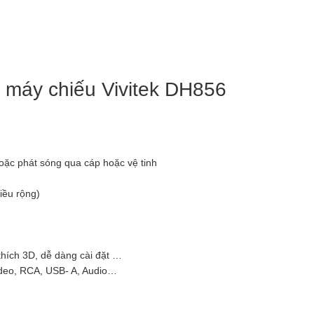
t máy chiếu Vivitek DH856
ặc phát sóng qua cáp hoặc vệ tinh
iều rộng)
hích 3D, dễ dàng cài đặt …
ideo, RCA, USB- A, Audio…