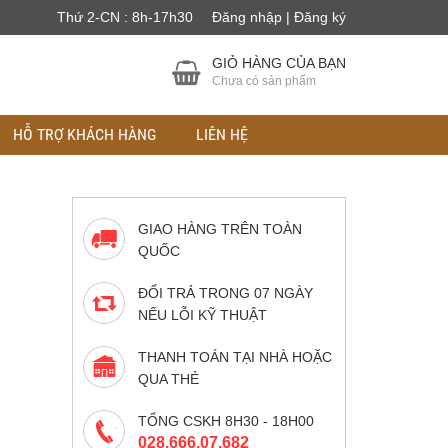
Thứ 2-CN : 8h-17h30
Đăng nhập | Đăng ký
GIỎ HÀNG CỦA BẠN
Chưa có sản phẩm
HỖ TRỢ KHÁCH HÀNG
LIÊN HỆ
GIAO HÀNG TRÊN TOÀN
QUỐC
ĐỔI TRẢ TRONG 07 NGÀY
NẾU LỖI KỸ THUẬT
THANH TOÁN TẠI NHÀ HOẶC
90.000 VND.
QUA THẺ
TỔNG CSKH 8H30 - 18H00
028.666.07.682