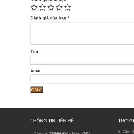
Đánh giá của bạn
*
Tên
Email
THÔNG TIN LIÊN HỆ
TRỢ G
Giới t
Công ty TNHH Điện Máy KNV