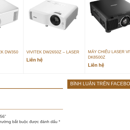
MÁY CHIẾU LASER VI
EK DW350
VIVITEK DW2650Z – LASER
DK8500Z
Liên hệ
Liên hệ
BÌNH LUẬN TRÊN FACEB
856”
trường bắt buộc được đánh dấu
*