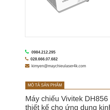
0984.212.295
028.666.07.682
kimyen@maychieulaser4k.com
MÔ TẢ SẢN PHẨM
Máy chiếu Vivitek DH856
thiết kế cho ứng dụng ki