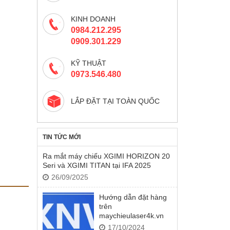
KINH DOANH
0984.212.295
0909.301.229
KỸ THUẬT
0973.546.480
LẮP ĐẶT TẠI TOÀN QUỐC
TIN TỨC MỚI
Ra mắt máy chiếu XGIMI HORIZON 20
Seri và XGIMI TITAN tại IFA 2025
26/09/2025
Hướng dẫn đặt hàng
trên
maychieulaser4k.vn
17/10/2024