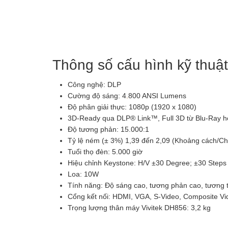
Thông số cấu hình kỹ thuậ
Công nghệ: DLP
Cường độ sáng: 4
.
800 ANSI Lumens
Độ phân giải thực: 1080p (1920 x 1080)
3D-Ready qua DLP® Link™, Full 3D từ Blu-Ray ho
Độ tương phản: 15.000:1
Tỷ lệ ném (± 3%) 1,39 đến 2,09 (Khoảng cách/Ch
Tuổi thọ đèn: 5.000 giờ
Hiệu chỉnh Keystone: H/V ±30 Degree; ±30 Steps
Loa: 10W
Tính năng: Độ sáng cao, tương phản cao, tương t
Cổng kết nối: HDMI, VGA, S-Video, Composite V
Trọng lượng thân máy Vivitek DH856: 3,2 kg