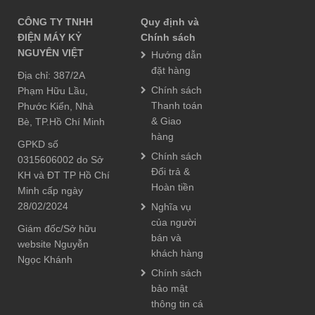
CÔNG TY TNHH
Quy định và
ĐIỆN MÁY KỶ
Chính sách
NGUYÊN VIỆT
Hướng dẫn
đặt hàng
Địa chỉ: 387/2A
Chính sách
Phạm Hữu Lầu,
Thanh toán
Phước Kiển, Nhà
& Giao
Bè, TP.Hồ Chí Minh
hàng
GPKD số
Chính sách
0315606002 do Sở
Đổi trả &
KH và ĐT TP Hồ Chí
Hoàn tiền
Minh cấp ngày
28/02/2024
Nghĩa vụ
của người
Giám đốc/Sở hữu
bán và
website Nguyễn
khách hàng
Ngọc Khánh
Chính sách
bảo mật
thông tin cá