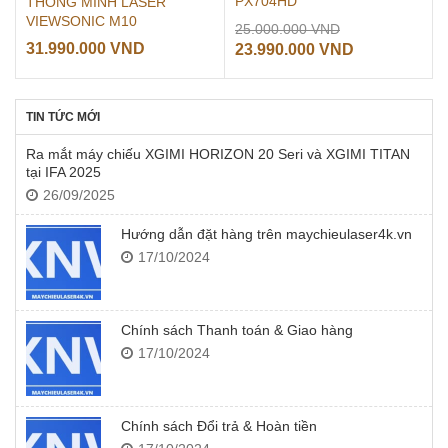
PX704HD
THÔNG MINH LASER
VIEWSONIC M10
Giá
25.000.000
VND
31.990.000
VND
gốc
Giá
23.990.000
VND
là:
hiện
25.000.000 VN
tại
là:
TIN TỨC MỚI
23.990.000 
Ra mắt máy chiếu XGIMI HORIZON 20 Seri và XGIMI TITAN
tại IFA 2025
26/09/2025
Hướng dẫn đặt hàng trên maychieulaser4k.vn
17/10/2024
Chính sách Thanh toán & Giao hàng
17/10/2024
Chính sách Đổi trả & Hoàn tiền